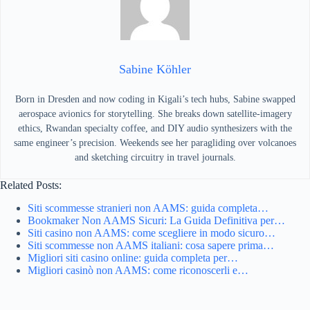
Sabine Köhler
Born in Dresden and now coding in Kigali’s tech hubs, Sabine swapped
aerospace avionics for storytelling. She breaks down satellite-imagery
ethics, Rwandan specialty coffee, and DIY audio synthesizers with the
same engineer’s precision. Weekends see her paragliding over volcanoes
and sketching circuitry in travel journals.
Related Posts:
Siti scommesse stranieri non AAMS: guida completa…
Bookmaker Non AAMS Sicuri: La Guida Definitiva per…
Siti casino non AAMS: come scegliere in modo sicuro…
Siti scommesse non AAMS italiani: cosa sapere prima…
Migliori siti casino online: guida completa per…
Migliori casinò non AAMS: come riconoscerli e…