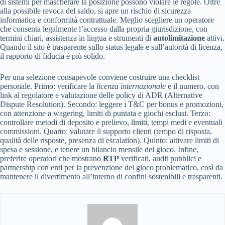
di sistemi per mascherare la posizione possono violare le regole. Oltre
alla possibile revoca del saldo, si apre un rischio di sicurezza
informatica e conformità contrattuale. Meglio scegliere un operatore
che consenta legalmente l’accesso dalla propria giurisdizione, con
termini chiari, assistenza in lingua e strumenti di
autolimitazione
attivi.
Quando il sito è trasparente sullo status legale e sull’autorità di licenza,
il rapporto di fiducia è più solido.
Per una selezione consapevole conviene costruire una checklist
personale. Primo: verificare la
licenza internazionale
e il numero, con
link al regolatore e valutazione delle policy di ADR (Alternative
Dispute Resolution). Secondo: leggere i T&C per bonus e promozioni,
con attenzione a wagering, limiti di puntata e giochi esclusi. Terzo:
controllare metodi di deposito e prelievo, limiti, tempi medi e eventuali
commissioni. Quarto: valutare il supporto clienti (tempo di risposta,
qualità delle risposte, presenza di escalation). Quinto: attivare limiti di
spesa e sessione, e tenere un bilancio mensile del gioco. Infine,
preferire operatori che mostrano
RTP
verificati, audit pubblici e
partnership con enti per la prevenzione del gioco problematico, così da
mantenere il divertimento all’interno di confini sostenibili e trasparenti.