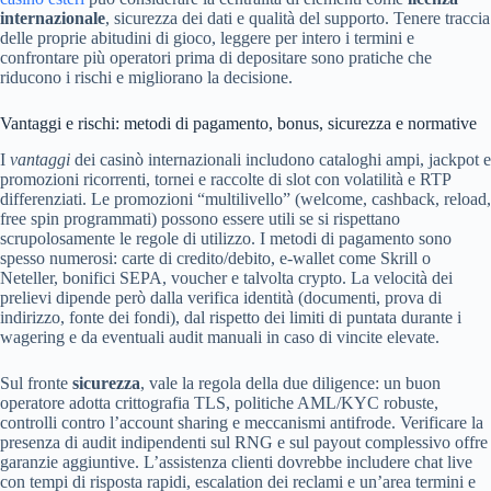
internazionale
, sicurezza dei dati e qualità del supporto. Tenere traccia
delle proprie abitudini di gioco, leggere per intero i termini e
confrontare più operatori prima di depositare sono pratiche che
riducono i rischi e migliorano la decisione.
Vantaggi e rischi: metodi di pagamento, bonus, sicurezza e normative
I
vantaggi
dei casinò internazionali includono cataloghi ampi, jackpot e
promozioni ricorrenti, tornei e raccolte di slot con volatilità e RTP
differenziati. Le promozioni “multilivello” (welcome, cashback, reload,
free spin programmati) possono essere utili se si rispettano
scrupolosamente le regole di utilizzo. I metodi di pagamento sono
spesso numerosi: carte di credito/debito, e-wallet come Skrill o
Neteller, bonifici SEPA, voucher e talvolta crypto. La velocità dei
prelievi dipende però dalla verifica identità (documenti, prova di
indirizzo, fonte dei fondi), dal rispetto dei limiti di puntata durante i
wagering e da eventuali audit manuali in caso di vincite elevate.
Sul fronte
sicurezza
, vale la regola della due diligence: un buon
operatore adotta crittografia TLS, politiche AML/KYC robuste,
controlli contro l’account sharing e meccanismi antifrode. Verificare la
presenza di audit indipendenti sul RNG e sul payout complessivo offre
garanzie aggiuntive. L’assistenza clienti dovrebbe includere chat live
con tempi di risposta rapidi, escalation dei reclami e un’area termini e