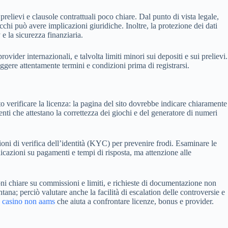
i prelievi e clausole contrattuali poco chiare. Dal punto di vista legale,
cchi può avere implicazioni giuridiche. Inoltre, la protezione dei dati
e la sicurezza finanziaria.
ovider internazionali, e talvolta limiti minori sui depositi e sui prelievi.
ggere attentamente termini e condizioni prima di registrarsi.
tto verificare la licenza: la pagina del sito dovrebbe indicare chiaramente
denti che attestano la correttezza dei giochi e del generatore di numeri
ioni di verifica dell’identità (KYC) per prevenire frodi. Esaminare le
dicazioni su pagamenti e tempi di risposta, ma attenzione alle
i chiare su commissioni e limiti, e richieste di documentazione non
ntana; perciò valutare anche la facilità di escalation delle controversie e
e
casino non aams
che aiuta a confrontare licenze, bonus e provider.