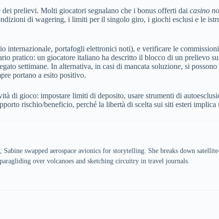
 dei prelievi. Molti giocatori segnalano che i bonus offerti dai
casino 
dizioni di wagering, i limiti per il singolo giro, i giochi esclusi e le istr
cario internazionale, portafogli elettronici noti), e verificare le commi
enario pratico: un giocatore italiano ha descritto il blocco di un prelievo
iegato settimane. In alternativa, in casi di mancata soluzione, si possono
pre portano a esito positivo.
ività di gioco: impostare limiti di deposito, usare strumenti di autoesclus
porto rischio/beneficio, perché la libertà di scelta sui siti esteri implic
 Sabine swapped aerospace avionics for storytelling. She breaks down satellit
aragliding over volcanoes and sketching circuitry in travel journals.