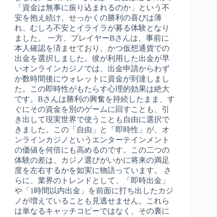
「資金は無事に振り込まれるのか」という不
安を抱え続け、せっかくの勝利の喜びは薄
れ、むしろ不安とイライラが募る体験となり
ました。 一方、プレイヤーBさんは、事前に
本人確認を済ませており、かつ仮想通貨での
出金を選択しました。彼が利用した出金が早
いオンラインカジノでは、出金申請からわず
か数時間後にウォレットに資金が到達しまし
た。この即時性がもたらす心理的効果は絶大
です。Bさんは勝利の興奮を持続したまま、す
ぐにその資金を別のゲームに回すことも、引
き出して現実世界で使うことも自由に選択で
きました。この「自由」と「即時性」が、オ
ンラインカジノというエンターテインメント
の価値を何倍にも高めるのです。この二つの
体験の差は、カジノ選びがいかに将来の満足
度を左右するかを如実に物語っています。 さ
らに、業界のトレンドとして、「即時出金」
や「1時間以内出金」を前面に打ち出したカジ
ノが増えていることも見逃せません。これら
は単なるキャッチコピーではなく、その裏に