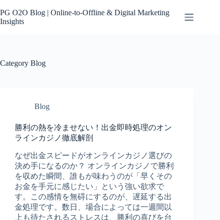
Skip
to
PG O2O Blog | Online-to-Offline & Digital Marketing
content
Insights
Category
Blog
Blog
勝利の熱を冷ませない！出金即時処理のオン
ラインカジノ徹底解剖
なぜ出金スピードがオンラインカジノ選びの
決め手になるのか？ オンラインカジノで勝利
を収めた瞬間、誰もが味わうのが「早くその
お金を手元に感じたい」という強い欲求で
す。この感情を無碍にするのが、遅延する出
金処理です。数日、場合によっては一週間以
上も待たされるストレスは、勝利の喜びを台