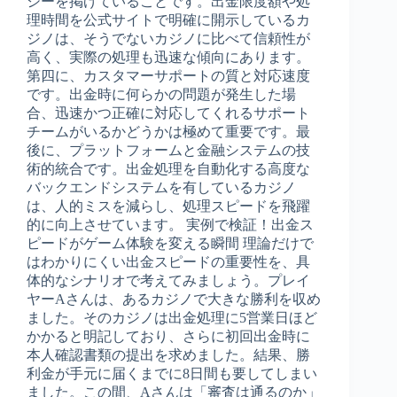
シーを掲げていることです。出金限度額や処
理時間を公式サイトで明確に開示しているカ
ジノは、そうでないカジノに比べて信頼性が
高く、実際の処理も迅速な傾向にあります。
第四に、カスタマーサポートの質と対応速度
です。出金時に何らかの問題が発生した場
合、迅速かつ正確に対応してくれるサポート
チームがいるかどうかは極めて重要です。最
後に、プラットフォームと金融システムの技
術的統合です。出金処理を自動化する高度な
バックエンドシステムを有しているカジノ
は、人的ミスを減らし、処理スピードを飛躍
的に向上させています。 実例で検証！出金ス
ピードがゲーム体験を変える瞬間 理論だけで
はわかりにくい出金スピードの重要性を、具
体的なシナリオで考えてみましょう。プレイ
ヤーAさんは、あるカジノで大きな勝利を収め
ました。そのカジノは出金処理に5営業日ほど
かかると明記しており、さらに初回出金時に
本人確認書類の提出を求めました。結果、勝
利金が手元に届くまでに8日間も要してしまい
ました。この間、Aさんは「審査は通るのか」