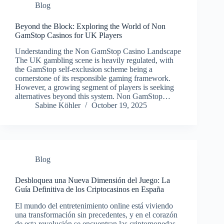
Blog
Beyond the Block: Exploring the World of Non
GamStop Casinos for UK Players
Understanding the Non GamStop Casino Landscape
The UK gambling scene is heavily regulated, with
the GamStop self-exclusion scheme being a
cornerstone of its responsible gaming framework.
However, a growing segment of players is seeking
alternatives beyond this system. Non GamStop…
Sabine Köhler
October 19, 2025
Blog
Desbloquea una Nueva Dimensión del Juego: La
Guía Definitiva de los Criptocasinos en España
El mundo del entretenimiento online está viviendo
una transformación sin precedentes, y en el corazón
de esta revolución se encuentran las criptomonedas.