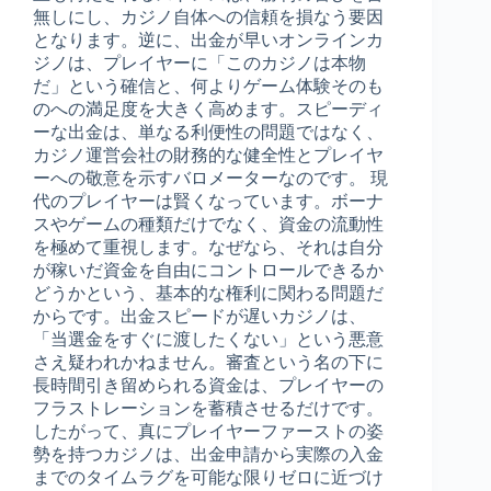
無しにし、カジノ自体への信頼を損なう要因
となります。逆に、出金が早いオンラインカ
ジノは、プレイヤーに「このカジノは本物
だ」という確信と、何よりゲーム体験そのも
のへの満足度を大きく高めます。スピーディ
ーな出金は、単なる利便性の問題ではなく、
カジノ運営会社の財務的な健全性とプレイヤ
ーへの敬意を示すバロメーターなのです。 現
代のプレイヤーは賢くなっています。ボーナ
スやゲームの種類だけでなく、資金の流動性
を極めて重視します。なぜなら、それは自分
が稼いだ資金を自由にコントロールできるか
どうかという、基本的な権利に関わる問題だ
からです。出金スピードが遅いカジノは、
「当選金をすぐに渡したくない」という悪意
さえ疑われかねません。審査という名の下に
長時間引き留められる資金は、プレイヤーの
フラストレーションを蓄積させるだけです。
したがって、真にプレイヤーファーストの姿
勢を持つカジノは、出金申請から実際の入金
までのタイムラグを可能な限りゼロに近づけ