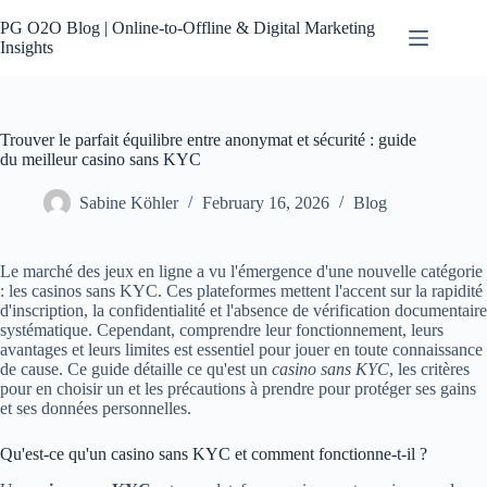
Skip
to
PG O2O Blog | Online-to-Offline & Digital Marketing
content
Insights
Trouver le parfait équilibre entre anonymat et sécurité : guide
du meilleur casino sans KYC
Sabine Köhler
February 16, 2026
Blog
Le marché des jeux en ligne a vu l'émergence d'une nouvelle catégorie
: les casinos sans KYC. Ces plateformes mettent l'accent sur la rapidité
d'inscription, la confidentialité et l'absence de vérification documentaire
systématique. Cependant, comprendre leur fonctionnement, leurs
avantages et leurs limites est essentiel pour jouer en toute connaissance
de cause. Ce guide détaille ce qu'est un
casino sans KYC
, les critères
pour en choisir un et les précautions à prendre pour protéger ses gains
et ses données personnelles.
Qu'est-ce qu'un casino sans KYC et comment fonctionne-t-il ?