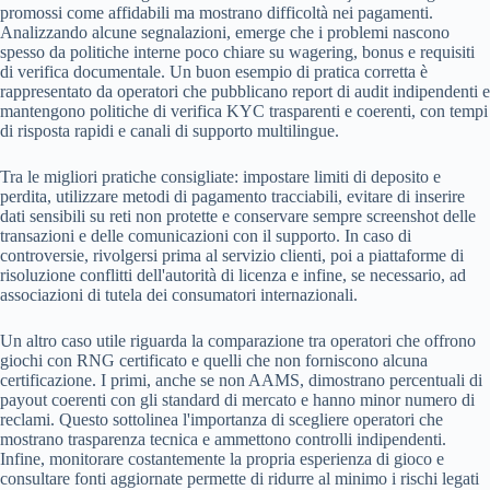
promossi come affidabili ma mostrano difficoltà nei pagamenti.
Analizzando alcune segnalazioni, emerge che i problemi nascono
spesso da politiche interne poco chiare su wagering, bonus e requisiti
di verifica documentale. Un buon esempio di pratica corretta è
rappresentato da operatori che pubblicano report di audit indipendenti e
mantengono politiche di verifica KYC trasparenti e coerenti, con tempi
di risposta rapidi e canali di supporto multilingue.
Tra le migliori pratiche consigliate: impostare limiti di deposito e
perdita, utilizzare metodi di pagamento tracciabili, evitare di inserire
dati sensibili su reti non protette e conservare sempre screenshot delle
transazioni e delle comunicazioni con il supporto. In caso di
controversie, rivolgersi prima al servizio clienti, poi a piattaforme di
risoluzione conflitti dell'autorità di licenza e infine, se necessario, ad
associazioni di tutela dei consumatori internazionali.
Un altro caso utile riguarda la comparazione tra operatori che offrono
giochi con RNG certificato e quelli che non forniscono alcuna
certificazione. I primi, anche se non AAMS, dimostrano percentuali di
payout coerenti con gli standard di mercato e hanno minor numero di
reclami. Questo sottolinea l'importanza di scegliere operatori che
mostrano trasparenza tecnica e ammettono controlli indipendenti.
Infine, monitorare costantemente la propria esperienza di gioco e
consultare fonti aggiornate permette di ridurre al minimo i rischi legati