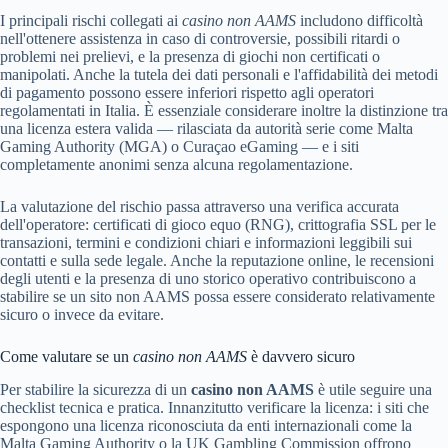
I principali rischi collegati ai
casino non AAMS
includono difficoltà
nell'ottenere assistenza in caso di controversie, possibili ritardi o
problemi nei prelievi, e la presenza di giochi non certificati o
manipolati. Anche la tutela dei dati personali e l'affidabilità dei metodi
di pagamento possono essere inferiori rispetto agli operatori
regolamentati in Italia. È essenziale considerare inoltre la distinzione tra
una licenza estera valida — rilasciata da autorità serie come Malta
Gaming Authority (MGA) o Curaçao eGaming — e i siti
completamente anonimi senza alcuna regolamentazione.
La valutazione del rischio passa attraverso una verifica accurata
dell'operatore: certificati di gioco equo (RNG), crittografia SSL per le
transazioni, termini e condizioni chiari e informazioni leggibili sui
contatti e sulla sede legale. Anche la reputazione online, le recensioni
degli utenti e la presenza di uno storico operativo contribuiscono a
stabilire se un sito non AAMS possa essere considerato relativamente
sicuro o invece da evitare.
Come valutare se un
casino non AAMS
è davvero sicuro
Per stabilire la sicurezza di un
casino non AAMS
è utile seguire una
checklist tecnica e pratica. Innanzitutto verificare la licenza: i siti che
espongono una licenza riconosciuta da enti internazionali come la
Malta Gaming Authority o la UK Gambling Commission offrono