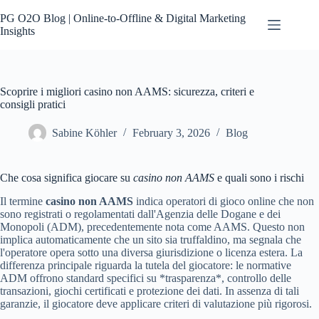
Skip
to
PG O2O Blog | Online-to-Offline & Digital Marketing
content
Insights
Scoprire i migliori casino non AAMS: sicurezza, criteri e
consigli pratici
Sabine Köhler
February 3, 2026
Blog
Che cosa significa giocare su
casino non AAMS
e quali sono i rischi
Il termine
casino non AAMS
indica operatori di gioco online che non
sono registrati o regolamentati dall'Agenzia delle Dogane e dei
Monopoli (ADM), precedentemente nota come AAMS. Questo non
implica automaticamente che un sito sia truffaldino, ma segnala che
l'operatore opera sotto una diversa giurisdizione o licenza estera. La
differenza principale riguarda la tutela del giocatore: le normative
ADM offrono standard specifici su *trasparenza*, controllo delle
transazioni, giochi certificati e protezione dei dati. In assenza di tali
garanzie, il giocatore deve applicare criteri di valutazione più rigorosi.