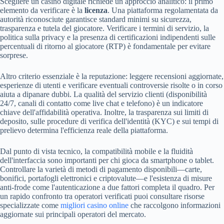
Scegliere un casinò digitale richiede un approccio analitico: il primo
elemento da verificare è la
licenza
. Una piattaforma regolamentata da
autorità riconosciute garantisce standard minimi su sicurezza,
trasparenza e tutela del giocatore. Verificare i termini di servizio, la
politica sulla privacy e la presenza di certificazioni indipendenti sulle
percentuali di ritorno al giocatore (RTP) è fondamentale per evitare
sorprese.
Altro criterio essenziale è la reputazione: leggere recensioni aggiornate,
esperienze di utenti e verificare eventuali controversie risolte o in corso
aiuta a dipanare dubbi. La qualità del servizio clienti (disponibilità
24/7, canali di contatto come live chat e telefono) è un indicatore
chiave dell'affidabilità operativa. Inoltre, la trasparenza sui limiti di
deposito, sulle procedure di verifica dell'identità (KYC) e sui tempi di
prelievo determina l'efficienza reale della piattaforma.
Dal punto di vista tecnico, la compatibilità mobile e la fluidità
dell'interfaccia sono importanti per chi gioca da smartphone o tablet.
Controllare la varietà di metodi di pagamento disponibili—carte,
bonifici, portafogli elettronici e criptovalute—e l'esistenza di misure
anti-frode come l'autenticazione a due fattori completa il quadro. Per
un rapido confronto tra operatori verificati puoi consultare risorse
specializzate come
migliori casino online
che raccolgono informazioni
aggiornate sui principali operatori del mercato.