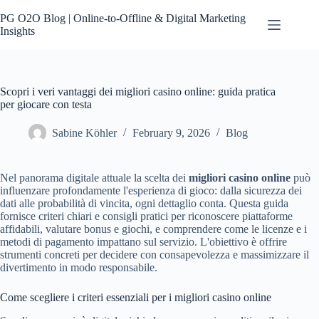
Skip
to
PG O2O Blog | Online-to-Offline & Digital Marketing
content
Insights
Scopri i veri vantaggi dei migliori casino online: guida pratica
per giocare con testa
Sabine Köhler
February 9, 2026
Blog
Nel panorama digitale attuale la scelta dei
migliori casino online
può
influenzare profondamente l'esperienza di gioco: dalla sicurezza dei
dati alle probabilità di vincita, ogni dettaglio conta. Questa guida
fornisce criteri chiari e consigli pratici per riconoscere piattaforme
affidabili, valutare bonus e giochi, e comprendere come le licenze e i
metodi di pagamento impattano sul servizio. L'obiettivo è offrire
strumenti concreti per decidere con consapevolezza e massimizzare il
divertimento in modo responsabile.
Come scegliere i criteri essenziali per i migliori casino online