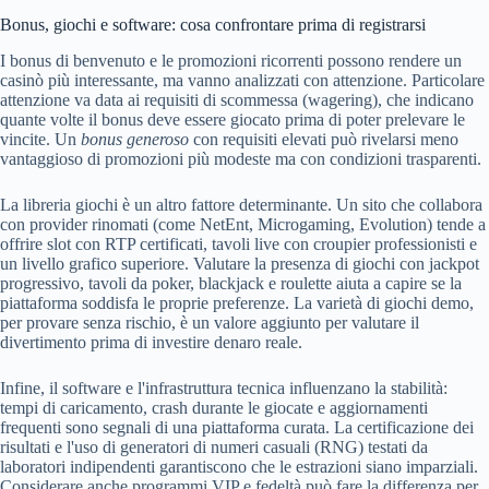
Bonus, giochi e software: cosa confrontare prima di registrarsi
I bonus di benvenuto e le promozioni ricorrenti possono rendere un
casinò più interessante, ma vanno analizzati con attenzione. Particolare
attenzione va data ai requisiti di scommessa (wagering), che indicano
quante volte il bonus deve essere giocato prima di poter prelevare le
vincite. Un
bonus generoso
con requisiti elevati può rivelarsi meno
vantaggioso di promozioni più modeste ma con condizioni trasparenti.
La libreria giochi è un altro fattore determinante. Un sito che collabora
con provider rinomati (come NetEnt, Microgaming, Evolution) tende a
offrire slot con RTP certificati, tavoli live con croupier professionisti e
un livello grafico superiore. Valutare la presenza di giochi con jackpot
progressivo, tavoli da poker, blackjack e roulette aiuta a capire se la
piattaforma soddisfa le proprie preferenze. La varietà di giochi demo,
per provare senza rischio, è un valore aggiunto per valutare il
divertimento prima di investire denaro reale.
Infine, il software e l'infrastruttura tecnica influenzano la stabilità:
tempi di caricamento, crash durante le giocate e aggiornamenti
frequenti sono segnali di una piattaforma curata. La certificazione dei
risultati e l'uso di generatori di numeri casuali (RNG) testati da
laboratori indipendenti garantiscono che le estrazioni siano imparziali.
Considerare anche programmi VIP e fedeltà può fare la differenza per