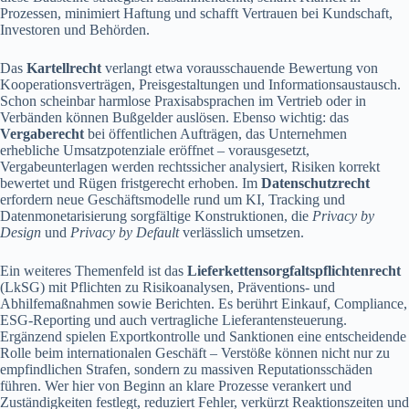
Prozessen, minimiert Haftung und schafft Vertrauen bei Kundschaft,
Investoren und Behörden.
Das
Kartellrecht
verlangt etwa vorausschauende Bewertung von
Kooperationsverträgen, Preisgestaltungen und Informationsaustausch.
Schon scheinbar harmlose Praxisabsprachen im Vertrieb oder in
Verbänden können Bußgelder auslösen. Ebenso wichtig: das
Vergaberecht
bei öffentlichen Aufträgen, das Unternehmen
erhebliche Umsatzpotenziale eröffnet – vorausgesetzt,
Vergabeunterlagen werden rechtssicher analysiert, Risiken korrekt
bewertet und Rügen fristgerecht erhoben. Im
Datenschutzrecht
erfordern neue Geschäftsmodelle rund um KI, Tracking und
Datenmonetarisierung sorgfältige Konstruktionen, die
Privacy by
Design
und
Privacy by Default
verlässlich umsetzen.
Ein weiteres Themenfeld ist das
Lieferkettensorgfaltspflichtenrecht
(LkSG) mit Pflichten zu Risikoanalysen, Präventions- und
Abhilfemaßnahmen sowie Berichten. Es berührt Einkauf, Compliance,
ESG-Reporting und auch vertragliche Lieferantensteuerung.
Ergänzend spielen Exportkontrolle und Sanktionen eine entscheidende
Rolle beim internationalen Geschäft – Verstöße können nicht nur zu
empfindlichen Strafen, sondern zu massiven Reputationsschäden
führen. Wer hier von Beginn an klare Prozesse verankert und
Zuständigkeiten festlegt, reduziert Fehler, verkürzt Reaktionszeiten und