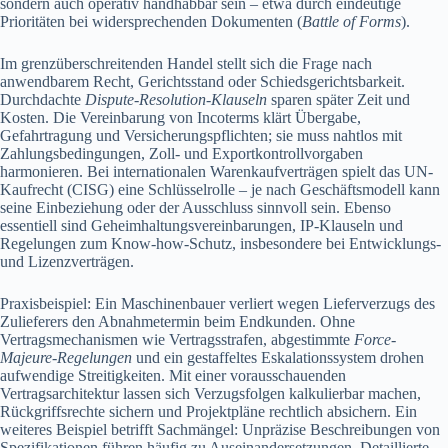
sondern auch operativ handhabbar sein – etwa durch eindeutige
Prioritäten bei widersprechenden Dokumenten (
Battle of Forms
).
Im grenzüberschreitenden Handel stellt sich die Frage nach
anwendbarem Recht, Gerichtsstand oder Schiedsgerichtsbarkeit.
Durchdachte
Dispute-Resolution-Klauseln
sparen später Zeit und
Kosten. Die Vereinbarung von Incoterms klärt Übergabe,
Gefahrtragung und Versicherungspflichten; sie muss nahtlos mit
Zahlungsbedingungen, Zoll- und Exportkontrollvorgaben
harmonieren. Bei internationalen Warenkaufverträgen spielt das UN-
Kaufrecht (CISG) eine Schlüsselrolle – je nach Geschäftsmodell kann
seine Einbeziehung oder der Ausschluss sinnvoll sein. Ebenso
essentiell sind Geheimhaltungsvereinbarungen, IP-Klauseln und
Regelungen zum Know-how-Schutz, insbesondere bei Entwicklungs-
und Lizenzverträgen.
Praxisbeispiel: Ein Maschinenbauer verliert wegen Lieferverzugs des
Zulieferers den Abnahmetermin beim Endkunden. Ohne
Vertragsmechanismen wie Vertragsstrafen, abgestimmte
Force-
Majeure-Regelungen
und ein gestaffeltes Eskalationssystem drohen
aufwendige Streitigkeiten. Mit einer vorausschauenden
Vertragsarchitektur lassen sich Verzugsfolgen kalkulierbar machen,
Rückgriffsrechte sichern und Projektpläne rechtlich absichern. Ein
weiteres Beispiel betrifft Sachmängel: Unpräzise Beschreibungen von
Spezifikationen führen häufig zu Auseinandersetzungen. Detaillierte