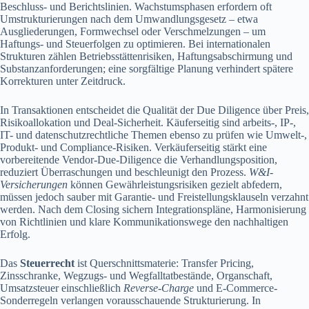
Beschluss- und Berichtslinien. Wachstumsphasen erfordern oft
Umstrukturierungen nach dem Umwandlungsgesetz – etwa
Ausgliederungen, Formwechsel oder Verschmelzungen – um
Haftungs- und Steuerfolgen zu optimieren. Bei internationalen
Strukturen zählen Betriebsstättenrisiken, Haftungsabschirmung und
Substanzanforderungen; eine sorgfältige Planung verhindert spätere
Korrekturen unter Zeitdruck.
In Transaktionen entscheidet die Qualität der Due Diligence über Preis,
Risikoallokation und Deal-Sicherheit. Käuferseitig sind arbeits-, IP-,
IT- und datenschutzrechtliche Themen ebenso zu prüfen wie Umwelt-,
Produkt- und Compliance-Risiken. Verkäuferseitig stärkt eine
vorbereitende Vendor-Due-Diligence die Verhandlungsposition,
reduziert Überraschungen und beschleunigt den Prozess.
W&I-
Versicherungen
können Gewährleistungsrisiken gezielt abfedern,
müssen jedoch sauber mit Garantie- und Freistellungsklauseln verzahnt
werden. Nach dem Closing sichern Integrationspläne, Harmonisierung
von Richtlinien und klare Kommunikationswege den nachhaltigen
Erfolg.
Das
Steuerrecht
ist Querschnittsmaterie: Transfer Pricing,
Zinsschranke, Wegzugs- und Wegfalltatbestände, Organschaft,
Umsatzsteuer einschließlich
Reverse-Charge
und E-Commerce-
Sonderregeln verlangen vorausschauende Strukturierung. In