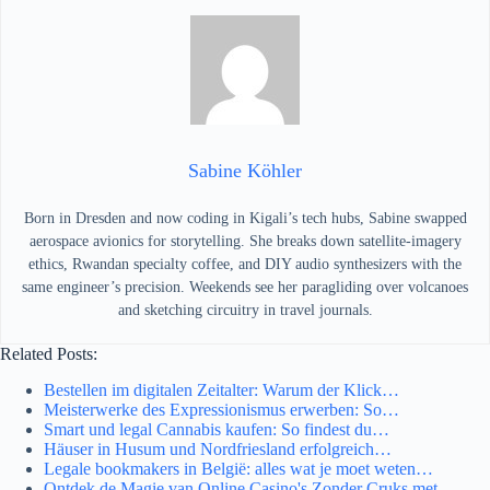
Sabine Köhler
Born in Dresden and now coding in Kigali’s tech hubs, Sabine swapped
aerospace avionics for storytelling. She breaks down satellite-imagery
ethics, Rwandan specialty coffee, and DIY audio synthesizers with the
same engineer’s precision. Weekends see her paragliding over volcanoes
and sketching circuitry in travel journals.
Related Posts:
Bestellen im digitalen Zeitalter: Warum der Klick…
Meisterwerke des Expressionismus erwerben: So…
Smart und legal Cannabis kaufen: So findest du…
Häuser in Husum und Nordfriesland erfolgreich…
Legale bookmakers in België: alles wat je moet weten…
Ontdek de Magie van Online Casino's Zonder Cruks met…