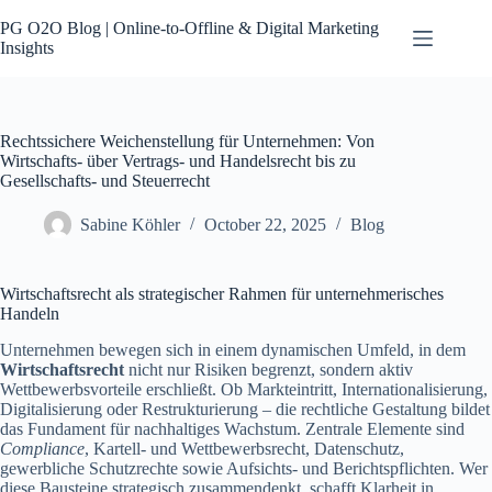
Skip
to
PG O2O Blog | Online-to-Offline & Digital Marketing
content
Insights
Rechtssichere Weichenstellung für Unternehmen: Von
Wirtschafts- über Vertrags- und Handelsrecht bis zu
Gesellschafts- und Steuerrecht
Sabine Köhler
October 22, 2025
Blog
Wirtschaftsrecht als strategischer Rahmen für unternehmerisches
Handeln
Unternehmen bewegen sich in einem dynamischen Umfeld, in dem
Wirtschaftsrecht
nicht nur Risiken begrenzt, sondern aktiv
Wettbewerbsvorteile erschließt. Ob Markteintritt, Internationalisierung,
Digitalisierung oder Restrukturierung – die rechtliche Gestaltung bildet
das Fundament für nachhaltiges Wachstum. Zentrale Elemente sind
Compliance
, Kartell- und Wettbewerbsrecht, Datenschutz,
gewerbliche Schutzrechte sowie Aufsichts- und Berichtspflichten. Wer
diese Bausteine strategisch zusammendenkt, schafft Klarheit in