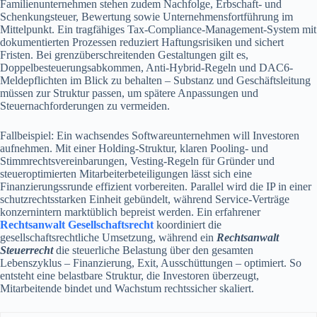
Familienunternehmen stehen zudem Nachfolge, Erbschaft- und
Schenkungsteuer, Bewertung sowie Unternehmensfortführung im
Mittelpunkt. Ein tragfähiges Tax-Compliance-Management-System mit
dokumentierten Prozessen reduziert Haftungsrisiken und sichert
Fristen. Bei grenzüberschreitenden Gestaltungen gilt es,
Doppelbesteuerungsabkommen, Anti-Hybrid-Regeln und DAC6-
Meldepflichten im Blick zu behalten – Substanz und Geschäftsleitung
müssen zur Struktur passen, um spätere Anpassungen und
Steuernachforderungen zu vermeiden.
Fallbeispiel: Ein wachsendes Softwareunternehmen will Investoren
aufnehmen. Mit einer Holding-Struktur, klaren Pooling- und
Stimmrechtsvereinbarungen, Vesting-Regeln für Gründer und
steueroptimierten Mitarbeiterbeteiligungen lässt sich eine
Finanzierungssrunde effizient vorbereiten. Parallel wird die IP in einer
schutzrechtsstarken Einheit gebündelt, während Service-Verträge
konzernintern marktüblich bepreist werden. Ein erfahrener
Rechtsanwalt Gesellschaftsrecht
koordiniert die
gesellschaftsrechtliche Umsetzung, während ein
Rechtsanwalt
Steuerrecht
die steuerliche Belastung über den gesamten
Lebenszyklus – Finanzierung, Exit, Ausschüttungen – optimiert. So
entsteht eine belastbare Struktur, die Investoren überzeugt,
Mitarbeitende bindet und Wachstum rechtssicher skaliert.