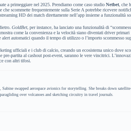
tinate a primeggiare nel 2025. Prendiamo come caso studio
Netbet
, che 
e che scommette frequentemente sulla Serie A potrebbe ricevere notifiche
do streaming HD dei match direttamente nell’app insieme a funzionalità 
dietro.
GoldBet
, per instance, ha lanciato una funzionalità di “scommes
mostra come la convenienza e la velocità siano diventati driver primari p
alert automatici quando il tempo di utilizzo o l’importo scommesso super
ticketing ufficiali e i club di calcio, creando un ecosistema unico dove sco
e pre-partita al cashout post-event, saranno le vere vincitrici. L’innova
 con altri tifosi.
 Sabine swapped aerospace avionics for storytelling. She breaks down satellit
aragliding over volcanoes and sketching circuitry in travel journals.