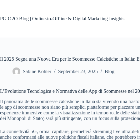
Skip
to
content
PG O2O Blog | Online-to-Offline & Digital Marketing Insights
No
results
Il 2025 Segna una Nuova Era per le Scommesse Calcistiche in Italia:
Sabine Köhler
September 23, 2025
Blog
L’Evolutione Tecnologica e Normativa delle App di Scommesse nel 2
Il panorama delle scommesse calcistiche in Italia sta vivendo una tras
le app di scommesse non siano più semplici piattaforme per piazzare una
esperienze immersive come la visualizzazione in tempo reale delle stati
dei Monopoli di Stato) sarà più stringente, con un focus sulla protezione 
La connettività 5G, ormai capillare, permetterà streaming live ultra-def
anche conformarsi alle nuove politiche fiscali italiane, che potrebbero 