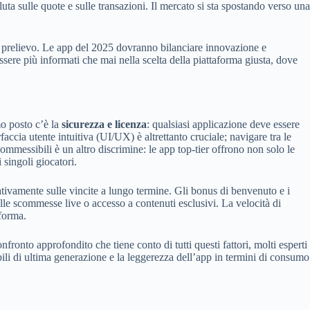
ta sulle quote e sulle transazioni. Il mercato si sta spostando verso una
 e prelievo. Le app del 2025 dovranno bilanciare innovazione e
ere più informati che mai nella scelta della piattaforma giusta, dove
mo posto c’è la
sicurezza e licenza
: qualsiasi applicazione deve essere
accia utente intuitiva (UI/UX) è altrettanto cruciale; navigare tra le
ommessibili è un altro discrimine: le app top-tier offrono non solo le
 singoli giocatori.
tivamente sulle vincite a lungo termine. Gli bonus di benvenuto e i
lle scommesse live o accesso a contenuti esclusivi. La velocità di
aforma.
nfronto approfondito che tiene conto di tutti questi fattori, molti esperti
obili di ultima generazione e la leggerezza dell’app in termini di consumo