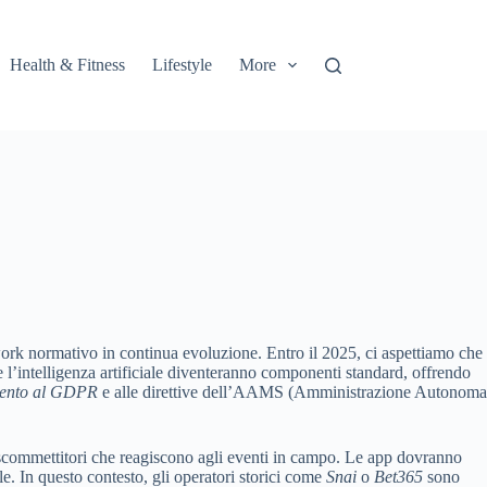
Health & Fitness
Lifestyle
More
ork normativo in continua evoluzione. Entro il 2025, ci aspettiamo che
 l’intelligenza artificiale diventeranno componenti standard, offrendo
ento al GDPR
e alle direttive dell’AAMS (Amministrazione Autonoma
li scommettitori che reagiscono agli eventi in campo. Le app dovranno
e. In questo contesto, gli operatori storici come
Snai
o
Bet365
sono