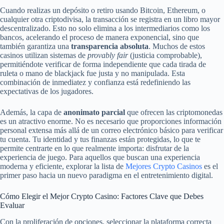
Cuando realizas un depósito o retiro usando Bitcoin, Ethereum, o
cualquier otra criptodivisa, la transacción se registra en un libro mayor
descentralizado. Esto no solo elimina a los intermediarios como los
bancos, acelerando el proceso de manera exponencial, sino que
también garantiza una
transparencia absoluta
. Muchos de estos
casinos utilizan sistemas de
provably fair
(justicia comprobable),
permitiéndote verificar de forma independiente que cada tirada de
ruleta o mano de blackjack fue justa y no manipulada. Esta
combinación de inmediatez y confianza está redefiniendo las
expectativas de los jugadores.
Además, la capa de
anonimato parcial
que ofrecen las criptomonedas
es un atractivo enorme. No es necesario que proporciones información
personal extensa más allá de un correo electrónico básico para verificar
tu cuenta. Tu identidad y tus finanzas están protegidas, lo que te
permite centrarte en lo que realmente importa: disfrutar de la
experiencia de juego. Para aquellos que buscan una experiencia
moderna y eficiente, explorar la lista de
Mejores Crypto Casinos
es el
primer paso hacia un nuevo paradigma en el entretenimiento digital.
Cómo Elegir el Mejor Crypto Casino: Factores Clave que Debes
Evaluar
Con la proliferación de opciones, seleccionar la plataforma correcta