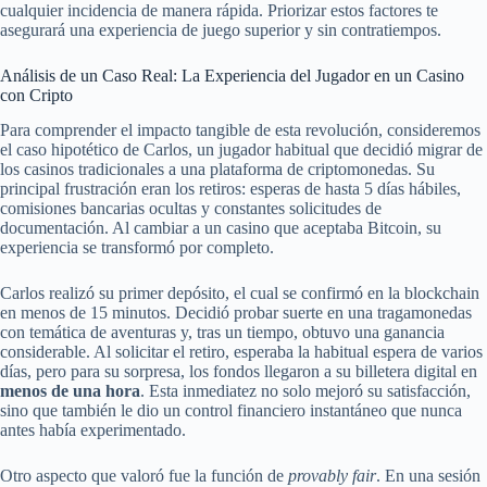
cualquier incidencia de manera rápida. Priorizar estos factores te
asegurará una experiencia de juego superior y sin contratiempos.
Análisis de un Caso Real: La Experiencia del Jugador en un Casino
con Cripto
Para comprender el impacto tangible de esta revolución, consideremos
el caso hipotético de Carlos, un jugador habitual que decidió migrar de
los casinos tradicionales a una plataforma de criptomonedas. Su
principal frustración eran los retiros: esperas de hasta 5 días hábiles,
comisiones bancarias ocultas y constantes solicitudes de
documentación. Al cambiar a un casino que aceptaba Bitcoin, su
experiencia se transformó por completo.
Carlos realizó su primer depósito, el cual se confirmó en la blockchain
en menos de 15 minutos. Decidió probar suerte en una tragamonedas
con temática de aventuras y, tras un tiempo, obtuvo una ganancia
considerable. Al solicitar el retiro, esperaba la habitual espera de varios
días, pero para su sorpresa, los fondos llegaron a su billetera digital en
menos de una hora
. Esta inmediatez no solo mejoró su satisfacción,
sino que también le dio un control financiero instantáneo que nunca
antes había experimentado.
Otro aspecto que valoró fue la función de
provably fair
. En una sesión