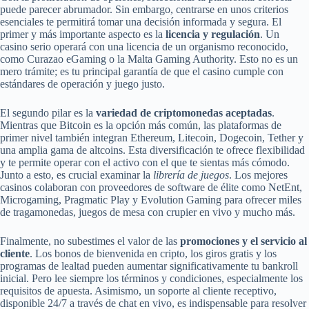
puede parecer abrumador. Sin embargo, centrarse en unos criterios
esenciales te permitirá tomar una decisión informada y segura. El
primer y más importante aspecto es la
licencia y regulación
. Un
casino serio operará con una licencia de un organismo reconocido,
como Curazao eGaming o la Malta Gaming Authority. Esto no es un
mero trámite; es tu principal garantía de que el casino cumple con
estándares de operación y juego justo.
El segundo pilar es la
variedad de criptomonedas aceptadas
.
Mientras que Bitcoin es la opción más común, las plataformas de
primer nivel también integran Ethereum, Litecoin, Dogecoin, Tether y
una amplia gama de altcoins. Esta diversificación te ofrece flexibilidad
y te permite operar con el activo con el que te sientas más cómodo.
Junto a esto, es crucial examinar la
librería de juegos
. Los mejores
casinos colaboran con proveedores de software de élite como NetEnt,
Microgaming, Pragmatic Play y Evolution Gaming para ofrecer miles
de tragamonedas, juegos de mesa con crupier en vivo y mucho más.
Finalmente, no subestimes el valor de las
promociones y el servicio al
cliente
. Los bonos de bienvenida en cripto, los giros gratis y los
programas de lealtad pueden aumentar significativamente tu bankroll
inicial. Pero lee siempre los términos y condiciones, especialmente los
requisitos de apuesta. Asimismo, un soporte al cliente receptivo,
disponible 24/7 a través de chat en vivo, es indispensable para resolver