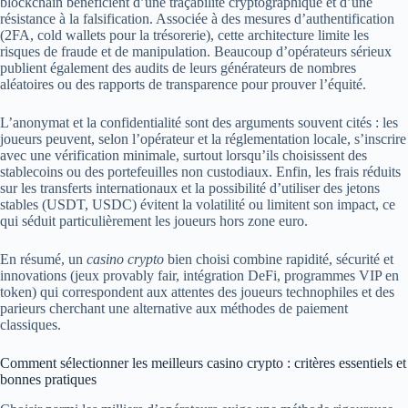
blockchain bénéficient d’une traçabilité cryptographique et d’une
résistance à la falsification. Associée à des mesures d’authentification
(2FA, cold wallets pour la trésorerie), cette architecture limite les
risques de fraude et de manipulation. Beaucoup d’opérateurs sérieux
publient également des audits de leurs générateurs de nombres
aléatoires ou des rapports de transparence pour prouver l’équité.
L’anonymat et la confidentialité sont des arguments souvent cités : les
joueurs peuvent, selon l’opérateur et la réglementation locale, s’inscrire
avec une vérification minimale, surtout lorsqu’ils choisissent des
stablecoins ou des portefeuilles non custodiaux. Enfin, les frais réduits
sur les transferts internationaux et la possibilité d’utiliser des jetons
stables (USDT, USDC) évitent la volatilité ou limitent son impact, ce
qui séduit particulièrement les joueurs hors zone euro.
En résumé, un
casino crypto
bien choisi combine rapidité, sécurité et
innovations (jeux provably fair, intégration DeFi, programmes VIP en
token) qui correspondent aux attentes des joueurs technophiles et des
parieurs cherchant une alternative aux méthodes de paiement
classiques.
Comment sélectionner les meilleurs casino crypto : critères essentiels et
bonnes pratiques