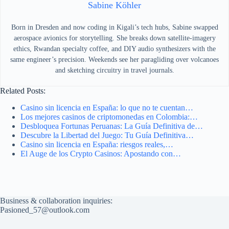
Sabine Köhler
Born in Dresden and now coding in Kigali’s tech hubs, Sabine swapped
aerospace avionics for storytelling. She breaks down satellite-imagery
ethics, Rwandan specialty coffee, and DIY audio synthesizers with the
same engineer’s precision. Weekends see her paragliding over volcanoes
and sketching circuitry in travel journals.
Related Posts:
Casino sin licencia en España: lo que no te cuentan…
Los mejores casinos de criptomonedas en Colombia:…
Desbloquea Fortunas Peruanas: La Guía Definitiva de…
Descubre la Libertad del Juego: Tu Guía Definitiva…
Casino sin licencia en España: riesgos reales,…
El Auge de los Crypto Casinos: Apostando con…
Business & collaboration inquiries:
Pasioned_57@outlook.com