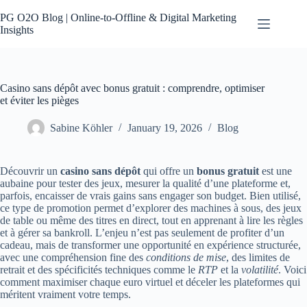
Skip
to
PG O2O Blog | Online-to-Offline & Digital Marketing
content
Insights
Casino sans dépôt avec bonus gratuit : comprendre, optimiser
et éviter les pièges
Sabine Köhler
January 19, 2026
Blog
Découvrir un
casino sans dépôt
qui offre un
bonus gratuit
est une
aubaine pour tester des jeux, mesurer la qualité d’une plateforme et,
parfois, encaisser de vrais gains sans engager son budget. Bien utilisé,
ce type de promotion permet d’explorer des machines à sous, des jeux
de table ou même des titres en direct, tout en apprenant à lire les règles
et à gérer sa bankroll. L’enjeu n’est pas seulement de profiter d’un
cadeau, mais de transformer une opportunité en expérience structurée,
avec une compréhension fine des
conditions de mise
, des limites de
retrait et des spécificités techniques comme le
RTP
et la
volatilité
. Voici
comment maximiser chaque euro virtuel et déceler les plateformes qui
méritent vraiment votre temps.