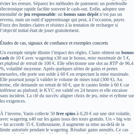
éviter les erreurs. Séparez les méthodes de paiement: un portefeuille
électronique rapide facilite souvent le cash-out. Enfin, adoptez une
mentalité de
jeu responsable
: un
bonus sans dépôt
n’est pas un
revenu, mais un outil d’apprentissage qui peut, à l’occasion, payer.
Fixez des limites claires et résistez à la tentation de recharger si
l’objectif initial était de jouer gratuitement.
Études de cas, signaux de confiance et exemples concrets
Un exemple simple illustre l’impact des règles. Claire obtient un
bonus
cash
de 10 € avec wagering x30 sur le bonus,
mise maximale
de 5 €,
et
plafond de retrait
de 100 €. Elle sélectionne une slot au
RTP
de 96,4
%, volatilité moyenne. Après quelques séries de gains et pertes
mesurées, elle porte son solde à 60 € en respectant la mise maximale.
Elle poursuit jusqu’à valider le volume de mises total (300 €). Au
terme, elle demande un retrait de 60 €, que le casino limite à 60 € car
inférieur au plafond; le KYC est validé en 24 heures et elle encaisse
sans incident. La clé du succès: aligner choix de jeu, mise et rythme sur
les exigences.
À l’inverse, Yanis collecte 50
free spins
à 0,20 € sur une slot volatile,
avec wagering x40 sur les gains issus des tours gratuits. Un « big win
» lui accorde 35 €. Enthousiaste, il augmente sa mise au-delà de la
limite autorisée pendant le wagering. Résultat: gains annulés. Ce cas