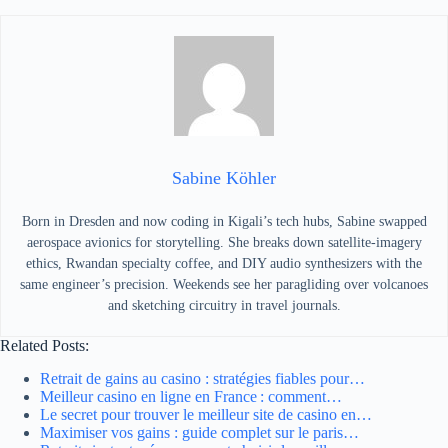
Sabine Köhler
Born in Dresden and now coding in Kigali’s tech hubs, Sabine swapped
aerospace avionics for storytelling. She breaks down satellite-imagery
ethics, Rwandan specialty coffee, and DIY audio synthesizers with the
same engineer’s precision. Weekends see her paragliding over volcanoes
and sketching circuitry in travel journals.
Related Posts:
Retrait de gains au casino : stratégies fiables pour…
Meilleur casino en ligne en France : comment…
Le secret pour trouver le meilleur site de casino en…
Maximiser vos gains : guide complet sur le paris…