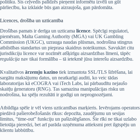
politiku. Šis ceļvedis palīdzēs pieņemt informētu izvēli un gūt
pārliecību, ka izklaide būs gan aizraujoša, gan pārdomāta.
Licences, drošība un uzticamība
Drošības pamats ir derīga un uzticama
licence
. Spēcīgi regulatori,
piemēram, Malta Gaming Authority (MGA) vai UK Gambling
Commission (UKGC), uzrauga naudas plūsmas, nodrošina stingrus
atbilstības standartus un pieprasa skaidrus noteikumus. Savukārt citu
jurisdikciju licence var nozīmēt atšķirīgu aizsardzības līmeni, tāpēc
regulācija
nav tikai formālība – tā ietekmē jūsu interešu aizsardzību.
Kvalitatīvos
ārzemju kazino
tiek izmantota SSL/TLS šifrēšana, lai
sargātu maksājumu datus, un neatkarīgi auditi, ko veic tādas
laboratorijas kā eCOGRA vai iTech Labs, lai pārbaudītu nejaušo
skaitļu ģeneratoru (RNG). Tas samazina manipulācijas risku un
nodrošina, ka spēļu rezultāti ir godīgi un neprognozējami.
Atbildīga spēle ir vēl viens uzticamības marķieris. Ievērojams operators
piedāvā pašierobežošanās rīkus: depozīta, zaudējumu un sesijas
limitus, “time-out” funkciju un pašizslēgšanos. Šie rīki ne tikai uzlabo
lietotāja pieredzi, bet arī parāda uzņēmuma attieksmi pret ilgtspēju un
klientu labbūtību.