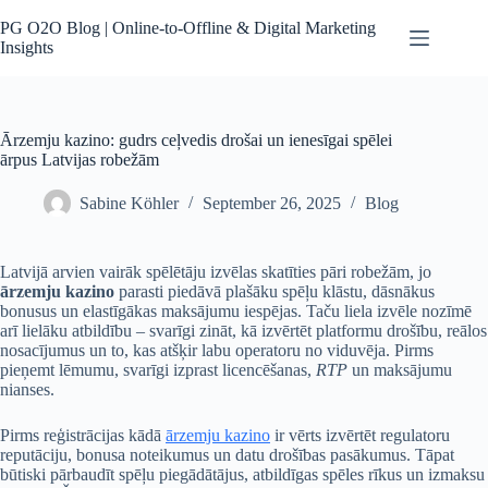
Skip
to
PG O2O Blog | Online-to-Offline & Digital Marketing
content
Insights
Contact
No
results
Ārzemju kazino: gudrs ceļvedis drošai un ienesīgai spēlei
ārpus Latvijas robežām
Sabine Köhler
September 26, 2025
Blog
Latvijā arvien vairāk spēlētāju izvēlas skatīties pāri robežām, jo
ārzemju kazino
parasti piedāvā plašāku spēļu klāstu, dāsnākus
bonusus un elastīgākas maksājumu iespējas. Taču liela izvēle nozīmē
arī lielāku atbildību – svarīgi zināt, kā izvērtēt platformu drošību, reālos
nosacījumus un to, kas atšķir labu operatoru no viduvēja. Pirms
pieņemt lēmumu, svarīgi izprast licencēšanas,
RTP
un maksājumu
nianses.
Pirms reģistrācijas kādā
ārzemju kazino
ir vērts izvērtēt regulatoru
reputāciju, bonusa noteikumus un datu drošības pasākumus. Tāpat
būtiski pārbaudīt spēļu piegādātājus, atbildīgas spēles rīkus un izmaksu