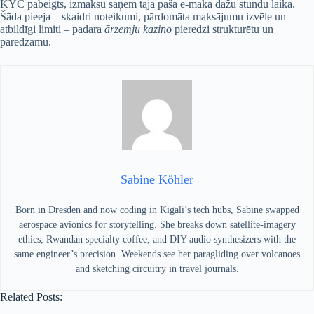
KYC pabeigts, izmaksu saņem tajā pašā e-makā dažu stundu laikā.
Šāda pieeja – skaidri noteikumi, pārdomāta maksājumu izvēle un
atbildīgi limiti – padara
ārzemju kazino
pieredzi strukturētu un
paredzamu.
Sabine Köhler
Born in Dresden and now coding in Kigali’s tech hubs, Sabine swapped
aerospace avionics for storytelling. She breaks down satellite-imagery
ethics, Rwandan specialty coffee, and DIY audio synthesizers with the
same engineer’s precision. Weekends see her paragliding over volcanoes
and sketching circuitry in travel journals.
Related Posts: