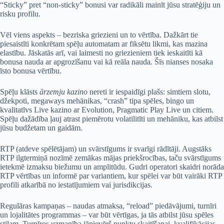
“Sticky” pret “non-sticky” bonusi var radikāli mainīt jūsu stratēģiju un
risku profilu.
Vēl viens aspekts – bezriska griezieni un to vērtība. Dažkārt tie
piesaistīti konkrētam spēļu automatam ar fiksētu likmi, kas mazina
elastību. Jāskatās arī, vai laimesti no griezieniem tiek ieskaitīti kā
bonusa nauda ar apgrozīšanu vai kā reāla nauda. Šīs nianses nosaka
īsto bonusa vērtību.
Spēļu klāsts
ārzemju kazino
nereti ir iespaidīgi plašs: simtiem slotu,
džekpoti, megaways mehānikas, “crash” tipa spēles, bingo un
kvalitatīvs Live kazino ar Evolution, Pragmatic Play Live un citiem.
Spēļu dažādība ļauj atrast piemērotu volatilitīti un mehāniku, kas atbilst
jūsu budžetam un gaidām.
RTP (atdeve spēlētājam) un svārstīgums ir svarīgi rādītāji. Augstāks
RTP ilgtermiņā nozīmē zemākas mājas priekšrocības, taču svārstīgums
ietekmē izmaksu biežumu un amplitūdu. Gudri operatori skaidri norāda
RTP vērtības un informē par variantiem, kur spēlei var būt vairāki RTP
profili atkarībā no iestatījumiem vai jurisdikcijas.
Regulāras kampaņas – naudas atmaksa, “reload” piedāvājumi, turnīri
un lojalitātes programmas – var būt vērtīgas, ja tās atbilst jūsu spēles
stilam. Turnīros uzmanība jāpievērš punktu skaitīšanai, kvalifikācijas