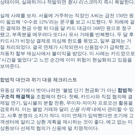
상태이며, 실패하거나 적발되면
형사 리스크
까지 즉시 폭발한다.
실제 사례를 보자. 서울에 거주하는 직장인 A씨는 급전 150만 원
이 필요해 ‘수수료 12%’라는 문구를 보고 시도했다. 두 차례에 걸
친 결제와 현금 수령 뒤 다음 달 카드 대금이 168만 원으로 청구
됐고, 부족분을 메우려다 또다시 유사 거래를 반복했다. 두 달 후
카드사가 비정상 결제로 의심해 한도를 묶었고, 일부 결제는 거
절 처리되었다. 결국 연체가 시작되면서 신용점수가 급락했고,
자동차 할부 재심사에서 불이익을 받았다. 이 사례는 카드깡으로
‘시간을 벌었다’고 느낀 순간에 이미 위험이 현실화되고 있음을
보여준다.
합법적 대안과 위기 대응 체크리스트
유동성 위기에서 벗어나려면 ‘불법 단기 현금화’가 아닌
합법적·
구조적 해결책
을 조합해야 한다. 첫째, 카드사와 직접 협의해 결
제일 연기, 일시불의 분할 전환, 무이자·저이자 프로모션 활용을
검토하자. 이는 불법 거래와 달리
신용 이력
내에서 관리할 수 있
고, 사후 분쟁의 소지가 적다. 이미 연체가 임박했다면 조기에 고
객센터에 알리고 상환 계획을 제시하는 것이 좋다. 예고 없는 미
상환보다 선제적 협의가 신용에 덜 치명적이다.