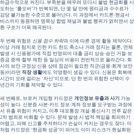
하급수적으로 커진다. 부족분을 메우려 또다시 불법 현금화를 시
도하는 ‘롤오버’가 반복되면, 단 몇 달 만에 원리금과 수수료가
감당 불가능한 수준으로 불어난다. 이 과정에서 카드론·현금서
비스까지 동원하면 명목상 합법 채널과 불법 행위가 얽히면서 상
환 구조가 더욱 왜곡된다.
두 번째 위험은
신용 점수 하락
과 이에 따른 경제 활동 제약이다.
이상 거래 탐지로 인한 카드 한도 축소나 거래 정지는 물론, 연체
발생 시 신용평가에 직접 반영되어 대출 금리 상승·승인 거절·보
증금 증액·할부 제한 등 일상의 비용이 전반적으로 올라간다. 회
사의 보안 규정상 신용 상태 점검이 필요한 직군(금융·회계·보안
등)이라면
직장 생활
에도 악영향이 생길 수 있다. 신용은 회복에
시간이 오래 걸리는 ‘자산’이므로, 단 한 번의 위험한 선택이 수
년간의 기회를 제약할 수 있다.
세 번째로, 브로커 개입형 카드깡은
개인정보 유출과 사기
가능
성이 높다. 신분증 사본·카드 정보·계좌 정보를 요구받는 과정에
서 유출 위험이 커지고, 이후 대포통장 개설·통신사기 연루 같은
2차 범죄로 비화할 수 있다. 문제 발생 시 법적 책임을 회피하기
어렵고, 피해 신고를 주저하다가 손실이 커지는 경우도 잦다. 이
처럼 카드깡은 ‘현금화 성공’이 되어도 이미 리스크가 현실화된