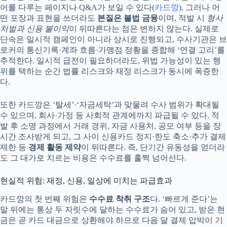
어를 다루는 페이지나 Q&A가 보일 수 있다(
카드깡
). 그러나 어
떤 포장과 표현을 쓰더라도
본질은 불법 금융
이며, 적발 시
형사
처벌과 신용 불이익
이 뒤따른다는 점은 변하지 않는다. 실제로
단속은 일시적 캠페인이 아니라 상시로 진행되고, 수사기관은 브
로커의 통신기록·계좌 흐름·가맹점 정황을 종합해 ‘연결 고리’를
추적한다. 일시적 급전이 필요하더라도, 위법 가능성이 있는 행
위를 택하는 순간 법률 리스크와 재정 리스크가 동시에 폭증한
다.
또한 카드깡은 ‘탈세’·‘자금세탁’과 맞물려 수사 범위가 확대될
수 있으며, 회사·가정 등 사회적 관계에까지 파급될 수 있다. 적
발 후 소명 과정에서 거래 경위, 자금 사용처, 공모 여부 등을 장
시간 조사받게 되고, 그 사이 신용카드 정지·한도 축소·추가 결제
제한 등
경제 활동 제약
이 뒤따른다. 즉, 단기간 유동성을 얻더라
도 그 대가로 치르는 비용은 수수료를 훌쩍 넘어선다.
현실적 위험: 재정, 신용, 일상에 미치는 파급효과
카드깡의 첫 번째 위험은
수수료 착취 구조
다. ‘빠르게 준다’는
말 뒤에는 통상 두 자릿수에 달하는 수수료가 숨어 있고, 받은 현
금은 곧 카드 대금으로 상환해야 하므로 다음 달 결제 압박이 기