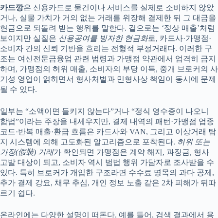
카드깡
은 신용카드로 물건이나 서비스를 실제로 소비하지 않았
거나, 실물 가치가 거의 없는 거래를 위장해 결제한 뒤 그 대금을
현금으로 되돌려 받는 행위를 말한다. 겉으로는 ‘정상 매출’처럼
보이지만 실질은
신용공여를 빙자한 현금화
로, 카드사·가맹점·
소비자 간의 신뢰 기반을 흐리는 전형적 부정거래다. 이러한 구
조는 여신전문금융업 관련 법령과 가맹점 약관에서 엄격히 금지
하며, 가맹점의 허위 매출, 소비자의 부당 이득, 중개 브로커의 사
기성 영업이 얽히면서 형사처벌과 민형사상 책임이 동시에 문제
될 수 있다.
일부는 “소액이면 들키지 않는다”거나 “정식 영수증이 나오니
합법”이라는 주장을 내세우지만, 결제 내역의 패턴·가맹점 업종
코드·반복 매출·환급 흐름은 카드사와 VAN, 그리고 이상거래 탐
지 시스템에 의해 고도화된 알고리즘으로 포착된다.
허위 또는
가장(假裝) 거래
가 확인되면 가맹점은 계약 해지, 과징금, 형사
고발 대상이 되고, 소비자 역시 범법 행위 가담자로 조사받을 수
있다. 특히 브로커가 개입한 구조라면 수수료 명목의 과다 공제,
추가 결제 강요, 채무 추심, 개인 정보 노출 같은 2차 피해가 뒤따
르기 쉽다.
온라인에는 다양한 설명이 떠돈다. 예를 들어, 검색 결과에서 용