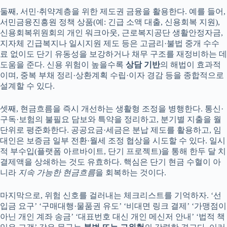
둘째, 서민·취약계층을 위한 제도권 금융을 활용한다. 예를 들어,
서민금융진흥원 정책 상품(예: 긴급 소액 대출, 신용회복 지원),
신용회복위원회의 개인 워크아웃, 근로복지공단 생활안정자금,
지자체 긴급복지나 일시지원 제도 등은 고금리·불법 중개 수수
료 없이도 단기 유동성을 보강하거나 채무 구조를 재정비하는 데
도움을 준다. 신용 위험이 높을수록
상담 기반
의 해법이 효과적
이며, 중복 부채 정리·상환계획 수립·이자 경감 등을 종합적으로
설계할 수 있다.
셋째, 현금흐름을 즉시 개선하는 생활형 조정을 병행한다. 통신·
구독·보험의 불필요 담보와 특약을 정리하고, 분기별 지출을 월
단위로 평준화한다. 공공요금·세금은 분납 제도를 활용하고, 임
대인은 보증금 일부 전환·월세 조정 협상을 시도할 수 있다. 일시
적 부수입(플랫폼 아르바이트, 단기 프로젝트)을 통해 한두 달 치
결제액을 상쇄하는 것도 유효하다. 핵심은 단기 현금 수혈이 아
니라
지속 가능한 현금흐름
을 회복하는 것이다.
마지막으로, 위험 신호를 걸러내는 체크리스트를 기억하자. ‘선
입금 요구’ ‘구매대행·물품권 유도’ ‘비대면 링크 결제’ ‘가맹점이
아닌 개인 계좌 송금’ ‘대표번호 대신 개인 메신저 안내’ ‘법적 책