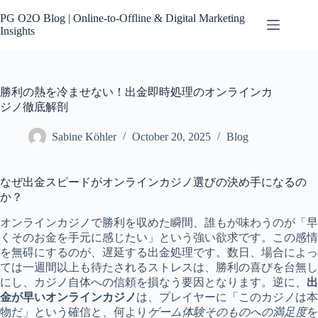
Skip
to
PG O2O Blog | Online-to-Offline & Digital Marketing
content
Insights
勝利の熱を冷ませない！出金即時処理のオンラインカ
ジノ徹底解剖
Sabine Köhler
October 20, 2025
Blog
なぜ出金スピードがオンラインカジノ選びの決め手になるの
か？
オンラインカジノで勝利を収めた瞬間、誰もが味わうのが「早
くそのお金を手元に感じたい」という強い欲求です。この感情
を無碍にするのが、遅延する出金処理です。数日、場合によっ
ては一週間以上も待たされるストレスは、勝利の喜びを台無し
にし、カジノ自体への信頼を損なう要因となります。逆に、
出
金が早いオンラインカジノ
は、プレイヤーに「このカジノは本
物だ」という確信と、何より
ゲーム体験そのものへの満足度
を