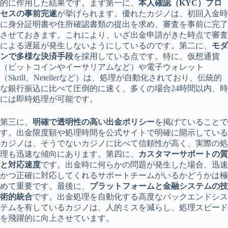
的に作用した結果です。まず第一に、
本人確認（KYC）プロ
セスの事前完遂
が挙げられます。優れたカジノは、初回入金時
に身分証明書や住所確認書類の提出を求め、審査を事前に完了
させておきます。これにより、いざ出金申請がきた時点で審査
による遅延が発生しないようにしているのです。第二に、
モダ
ンで多様な決済手段
を採用している点です。特に、仮想通貨
（ビットコインやイーサリアムなど）や電子ウォレット
（Skrill、Netellerなど）は、処理が自動化されており、伝統的
な銀行振込に比べて圧倒的に速く、多くの場合24時間以内、時
には即時処理が可能です。
第三に、
明確で透明性の高い出金ポリシー
を掲げていることで
す。出金限度額や処理時間を公式サイトで明確に開示している
カジノは、そうでないカジノに比べて信頼性が高く、実際の処
理も迅速な傾向にあります。第四に、
カスタマーサポートの質
と対応速度
です。出金時に何らかの問題が発生した場合、迅速
かつ正確に対応してくれるサポートチームがいるかどうかは極
めて重要です。最後に、
プラットフォームと金融システムの技
術的統合
です。出金処理を自動化する高度なバックエンドシス
テムを有しているカジノは、人的ミスを減らし、処理スピード
を飛躍的に向上させています。