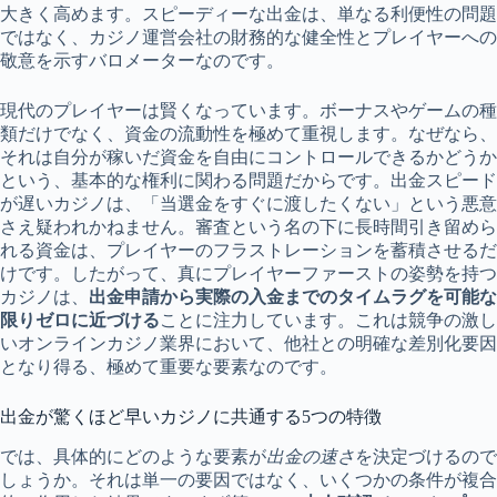
大きく高めます。スピーディーな出金は、単なる利便性の問題
ではなく、カジノ運営会社の財務的な健全性とプレイヤーへの
敬意を示すバロメーターなのです。
現代のプレイヤーは賢くなっています。ボーナスやゲームの種
類だけでなく、資金の流動性を極めて重視します。なぜなら、
それは自分が稼いだ資金を自由にコントロールできるかどうか
という、基本的な権利に関わる問題だからです。出金スピード
が遅いカジノは、「当選金をすぐに渡したくない」という悪意
さえ疑われかねません。審査という名の下に長時間引き留めら
れる資金は、プレイヤーのフラストレーションを蓄積させるだ
けです。したがって、真にプレイヤーファーストの姿勢を持つ
カジノは、
出金申請から実際の入金までのタイムラグを可能な
限りゼロに近づける
ことに注力しています。これは競争の激し
いオンラインカジノ業界において、他社との明確な差別化要因
となり得る、極めて重要な要素なのです。
出金が驚くほど早いカジノに共通する5つの特徴
では、具体的にどのような要素が
出金の速さ
を決定づけるので
しょうか。それは単一の要因ではなく、いくつかの条件が複合