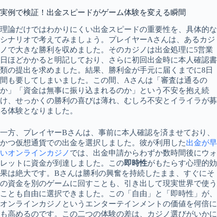
実例で検証！出金スピードがゲーム体験を変える瞬間
理論だけではわかりにくい出金スピードの重要性を、具体的な
シナリオで考えてみましょう。プレイヤーAさんは、あるカジ
ノで大きな勝利を収めました。そのカジノは出金処理に5営業
日ほどかかると明記しており、さらに初回出金時に本人確認書
類の提出を求めました。結果、勝利金が手元に届くまでに8日
間も要してしまいました。この間、Aさんは「審査は通るの
か」「資金は無事に振り込まれるのか」という不安を抱え続
け、せっかくの勝利の喜びは薄れ、むしろ不安とイライラが募
る体験となりました。
一方、プレイヤーBさんは、事前に本人確認を済ませており、
かつ仮想通貨での出金を選択しました。彼が利用した
出金が早
いオンラインカジノ
では、出金申請からわずか数時間後にウォ
レットに資金が到達しました。この
即時性
がもたらす心理的効
果は絶大です。Bさんは勝利の興奮を持続したまま、すぐにそ
の資金を別のゲームに回すことも、引き出して現実世界で使う
ことも自由に選択できました。この「自由」と「即時性」が、
オンラインカジノというエンターテインメントの価値を何倍に
も高めるのです。この二つの体験の差は、カジノ選びがいかに