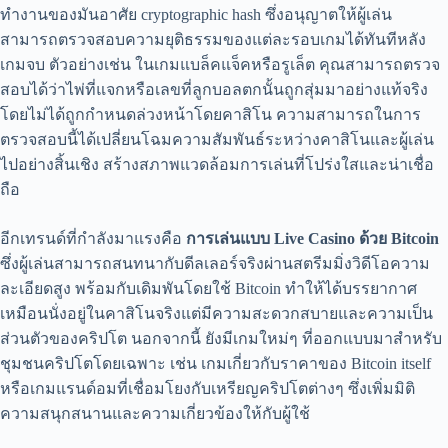
ทำงานของมันอาศัย cryptographic hash ซึ่งอนุญาตให้ผู้เล่น
สามารถตรวจสอบความยุติธรรมของแต่ละรอบเกมได้ทันทีหลัง
เกมจบ ตัวอย่างเช่น ในเกมแบล็คแจ็คหรือรูเล็ต คุณสามารถตรวจ
สอบได้ว่าไพ่ที่แจกหรือเลขที่ลูกบอลตกนั้นถูกสุ่มมาอย่างแท้จริง
โดยไม่ได้ถูกกำหนดล่วงหน้าโดยคาสิโน ความสามารถในการ
ตรวจสอบนี้ได้เปลี่ยนโฉมความสัมพันธ์ระหว่างคาสิโนและผู้เล่น
ไปอย่างสิ้นเชิง สร้างสภาพแวดล้อมการเล่นที่โปร่งใสและน่าเชื่อ
ถือ
อีกเทรนด์ที่กำลังมาแรงคือ
การเล่นแบบ Live Casino ด้วย Bitcoin
ซึ่งผู้เล่นสามารถสนทนากับดีลเลอร์จริงผ่านสตรีมมิ่งวิดีโอความ
ละเอียดสูง พร้อมกับเดิมพันโดยใช้ Bitcoin ทำให้ได้บรรยากาศ
เหมือนนั่งอยู่ในคาสิโนจริงแต่มีความสะดวกสบายและความเป็น
ส่วนตัวของคริปโต นอกจากนี้ ยังมีเกมใหม่ๆ ที่ออกแบบมาสำหรับ
ชุมชนคริปโตโดยเฉพาะ เช่น เกมเกี่ยวกับราคาของ Bitcoin itself
หรือเกมแรนด์อมที่เชื่อมโยงกับเหรียญคริปโตต่างๆ ซึ่งเพิ่มมิติ
ความสนุกสนานและความเกี่ยวข้องให้กับผู้ใช้