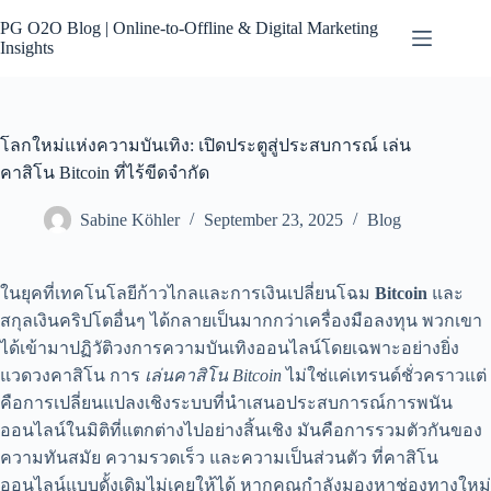
Skip
to
PG O2O Blog | Online-to-Offline & Digital Marketing
content
Insights
Contact
No
results
โลกใหม่แห่งความบันเทิง: เปิดประตูสู่ประสบการณ์ เล่น
คาสิโน Bitcoin ที่ไร้ขีดจำกัด
Sabine Köhler
September 23, 2025
Blog
ในยุคที่เทคโนโลยีก้าวไกลและการเงินเปลี่ยนโฉม
Bitcoin
และ
สกุลเงินคริปโตอื่นๆ ได้กลายเป็นมากกว่าเครื่องมือลงทุน พวกเขา
ได้เข้ามาปฏิวัติวงการความบันเทิงออนไลน์โดยเฉพาะอย่างยิ่ง
แวดวงคาสิโน การ
เล่นคาสิโน Bitcoin
ไม่ใช่แค่เทรนด์ชั่วคราวแต่
คือการเปลี่ยนแปลงเชิงระบบที่นำเสนอประสบการณ์การพนัน
ออนไลน์ในมิติที่แตกต่างไปอย่างสิ้นเชิง มันคือการรวมตัวกันของ
ความทันสมัย ความรวดเร็ว และความเป็นส่วนตัว ที่คาสิโน
ออนไลน์แบบดั้งเดิมไม่เคยให้ได้ หากคุณกำลังมองหาช่องทางใหม่