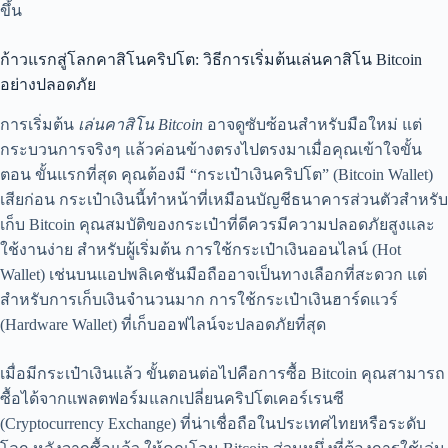
ขึ้น
ก้าวแรกสู่โลกคาสิโนคริปโต: วิธีการเริ่มต้นเล่นคาสิโน Bitcoin
อย่างปลอดภัย
การเริ่มต้น
เล่นคาสิโน Bitcoin
อาจดูซับซ้อนสำหรับมือใหม่ แต่
กระบวนการจริงๆ แล้วค่อนข้างตรงไปตรงมาเมื่อคุณเข้าใจขั้น
ตอน ขั้นแรกที่สุด คุณต้องมี “กระเป๋าเงินคริปโต” (Bitcoin Wallet)
เสียก่อน กระเป๋าเงินนี้ทำหน้าที่เหมือนบัญชีธนาคารส่วนตัวสำหรับ
เก็บ Bitcoin คุณสมบัติของกระเป๋าที่ดีควรมีความปลอดภัยสูงและ
ใช้งานง่าย สำหรับผู้เริ่มต้น การใช้กระเป๋าเงินออนไลน์ (Hot
Wallet) เช่นบนแอปพลิเคชันมือถืออาจเป็นทางเลือกที่สะดวก แต่
สำหรับการเก็บเงินจำนวนมาก การใช้กระเป๋าเงินฮาร์ดแวร์
(Hardware Wallet) ที่เก็บออฟไลน์จะปลอดภัยที่สุด
เมื่อมีกระเป๋าเงินแล้ว ขั้นตอนต่อไปคือการซื้อ Bitcoin คุณสามารถ
ซื้อได้จากแพลตฟอร์มแลกเปลี่ยนคริปโตเคอร์เรนซี
(Cryptocurrency Exchange) ที่น่าเชื่อถือในประเทศไทยหรือระดับ